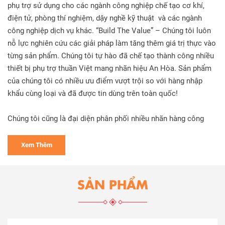
phụ trợ sử dụng cho các ngành công nghiệp chế tạo cơ khí,
điện tử, phòng thí nghiệm, dậy nghề kỹ thuật và các ngành
công nghiệp dịch vụ khác. “Build The Value” – Chúng tôi luôn
nỗ lực nghiên cứu các giải pháp làm tăng thêm giá trị thực vào
từng sản phẩm. Chúng tôi tự hào đã chế tạo thành công nhiều
thiết bị phụ trợ thuần Việt mang nhãn hiệu An Hòa. Sản phẩm
của chúng tôi có nhiều ưu điểm vượt trội so với hàng nhập
khẩu cùng loại và đã được tin dùng trên toàn quốc!
Chúng tôi cũng là đại diện phân phối nhiều nhãn hàng công
nghiệp hàng đầu thế giới đến từ Mỹ, EU, Nhật Bản, Hàn Quốc,
...
Xem Thêm
Mục tiêu của chúng tôi trong thời gian tới:
SẢN PHẨM
1. Củng cố vị trí của “Thiết Bị Phụ Trợ An Hòa” là nhãn hiệu
thuần Việt uy tín cạnh tranh tốt với hàng nhập khẩu cả về chất
lượng và giá cả.
2. Tập trung nghiên cứu – sản xuất Khẳng định là đơn vị tiên