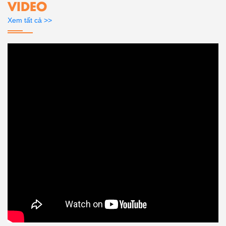
VIDEO
Xem tất cả >>