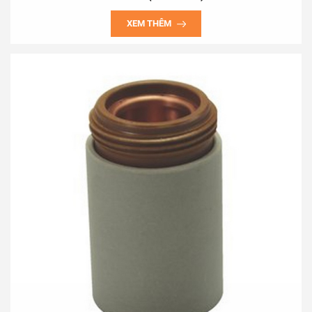
Thank your your consideration and hope have long term co-
XEM THÊM
operate !
Best regards,
Nguyen Quy Tinh
(Mobile phone: +84.913217958)