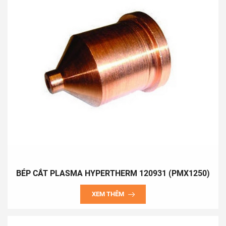
high trusted whole Vietnam. We are also the distributor of the
leading industrial labels from USA, EU, Japan, Korea, ...
Our target:
1. An Hoa products will be a reputabale - pure Vietnamese
label, competable to the imported goods.
2. Promoting Green Production, supporting sustainable
development, protecting the comon environment.
Made by ETS – ANHOA products range::
1. Welding cabin use for mechanical workshop, technical
traingin school, ...
2. Fume extractor for arc welding - cutting, plasma cutting, gas
welding – cutting, ...
BÉP CẮT PLASMA HYPERTHERM 120931 (PMX1250)
3. Soldering iron fume extractor.
4. Toxic fume extractor for industrial priting, electric board
XEM THÊM
printing, ...
5. Air filter
6. Vacumm grindingmachine