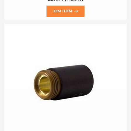
XEM THÊM
1. Cabin hàn sử dụng cho các nhà máy sản xuất cơ khí, trường
dậy nghề kỹ thuật.
2. Máy hút và xử lý khói hàn hồ quang, cắt plasma, hàn hơi.
3. Máy hút và xử lý khói hàn thiếc.
4. Máy hút và xử lý khí thải cho các máy in công nghiệp.
5. Máy lọc không khí công nghiệp.
6. Máy mài 2 đá có hút và xử lý bụi, thiết bị hút và xử lý bụi
mài.
7. Tủ sấy que hàn, tủ sấy thuốc hàn.
8. Rulo tự rút ống dẫn nước, dẫn hơi, cáp điện.
9. Máy cắt kim loại bằng công nghệ CNC, máy hàn kim loại