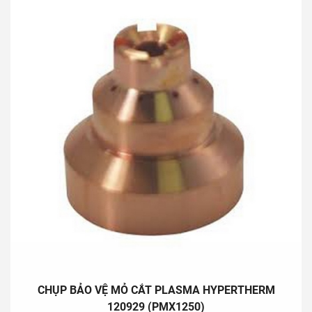
7. Welding electrode dryer, welding flux dryer
8. Auto rulo for water pipe, pnematic pipe, electric cable, ...
9. CNC cutting machine, high capacity MMA welding machine
10. Other equipment: tools trolley, cylinder trolley, safety
cabinet, working table, ...
Import products range:
1. Flasback arrestor for welding – cutting equipment and other
flamable gas.
2. Plasma torch and spare parts.
3. Gas welding – cutting equipment
4. Measuring eqipment
5. Spare parts for heating equipment.
Our commitment:
We commit supplying the high quality products, professional
CHỤP BẢO VỆ MỎ CẮT PLASMA HYPERTHERM
services and competitve prices.
120929 (PMX1250)