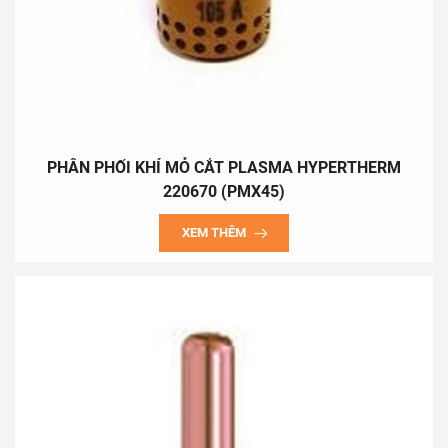
Xin chân thành cảm ơn và hy vọng cộng tác lâu dài với Quý
Khách Hàng và Quý Đối Tác !
Trân trọng,
Nguyễn Quý Tính (0919536088)
PHÂN PHỐI KHÍ MỎ CẮT PLASMA HYPERTHERM
220670 (PMX45)
XEM THÊM