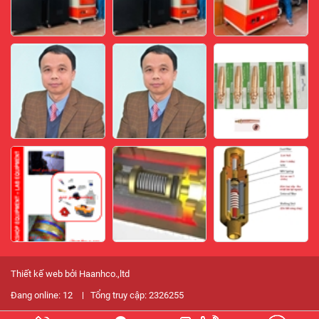
Thiết kế web bởi Haanhco.,ltd
Đang online:
12
Tổng truy cập:
2326255