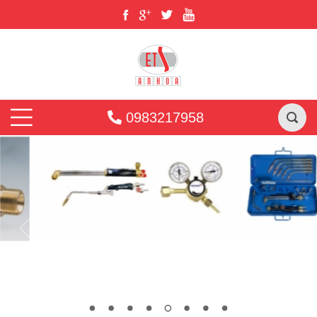
0983217958
THIẾT BỊ HÀN CẮT
HƠI
OXY - ACETYLENE WELDING - CUTTING
EQUIPMENT