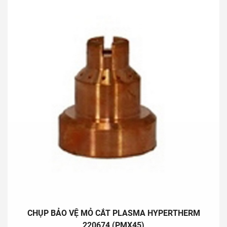
phong trong lĩnh vực xử lý khói hàn, khí độc và bụi mài, góp
phần thúc đẩy nền Sản Xuất Xanh, hỗ trợ phát triển bền vững và
bảo vệ môi trường sống chung.
3. Nghiên cứu chế tạo và phát triển thiết bị xử lý rác thải dân
dụng quy mô nhỏ.
Danh mục các sản phẩm chính do chúng tôi nghiên cứu – chế
tạo như sau:
CHỤP BẢO VỆ MỎ CẮT PLASMA HYPERTHERM
220674 (PMX45)