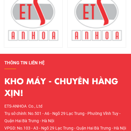
THÔNG TIN LIÊN HỆ
KHO MÁY - CHUYÊN HÀNG
XỊN!
ETS-ANHOA Co., Ltd
Trụ sở chính: No.501 - A6 - Ngõ 29 Lạc Trung - Phường Vĩnh Tuy -
Quận Hai Bà Trưng - Hà Nội
VPGD: No.103 - A3 - Ngõ 29 Lạc Trung - Quận Hai Bà Trưng - Hà Nội