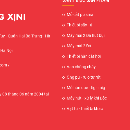
DANH MỤC SẢN PHẨM
 XỊN!
Mỏ cắt plasma
Thiết bi sấy - ủ
Máy mài 2 Đá hút bụi
Tuy - Quận Hai Bà Trưng - Hà
Máy mài 2 Đá
 Hà Nội
Thiết bi hàn cắt hơi
com /
Van chống cháy
Ống pu - rulo tự rút
Mỏ hàn que - tig - mig
 08 tháng 06 năm 2004 tại
Máy hút - xử lý khi Độc
Vật tư - thiết bi khác