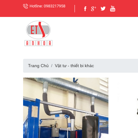
Hotline: 0983217958
Trang Chủ
Vật tư - thiết bi khác