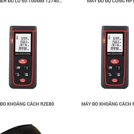
BỘ PAMMER ĐO LỖ 50-100MM 127404 ( HIỆN SỐ)
MÁY ĐO ĐỘ CỨNG HP
 ĐO KHOẢNG CÁCH RZE80
MÁY ĐO KHOẢNG CÁCH 