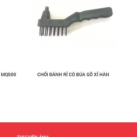
X MQ500
CHỔI ĐÁNH RỈ CÓ BÚA GÕ XỈ HÀN