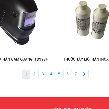
Ạ HÀN CẢM QUANG ITD998F
THUỐC TẨY MỐI HÀN INO
1
2
3
4
5
6
7