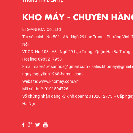
THÔNG TIN LIÊN HỆ
KHO MÁY - CHUYÊN HÀNG
ETS-ANHOA Co., Ltd
Trụ sở chính: No.501 - A6 - Ngõ 29 Lạc Trung - Phường Vĩnh 
Nội
VPGD: No.103 - A3 - Ngõ 29 Lạc Trung - Quận Hai Bà Trưng -
Hot line: 0983217958
Email: sales1.etsanhoa@gmail.com / sales.khomay@gmail.
nguyenquytinh1968@gmail.com
Website: www.khomay.com.vn
Mã số thuế: 0101504726
Số chứng nhận đăng ký kinh doanh: 0102012773 – Cấp ngày
Hà Nội