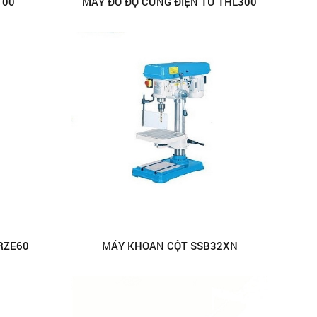
100
MÁY ĐO ĐỘ CỨNG ĐIỆN TỬ THL300
RZE60
MÁY KHOAN CỘT SSB32XN