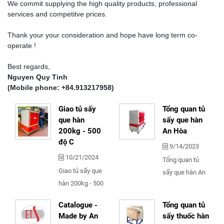
We commit supplying the high quality products, professional
services and competitve prices.
Thank your your consideration and hope have long term co-
operate !
Best regards,
Nguyen Quy Tinh
(Mobile phone: +84.913217958)
Giao tủ sấy
Tổng quan tủ
que hàn
sấy que hàn
200kg - 500
An Hòa
độ C
9/14/2023
10/21/2024
Tổng quan tủ
Giao tủ sấy que
sấy que hàn An
hàn 200kg - 500
Hòa
độ C
Catalogue -
Tổng quan tủ
Made by An
sấy thuốc hàn