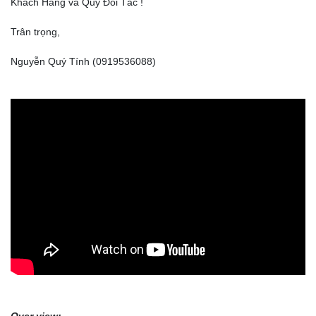
Khách Hàng và Quý Đối Tác !
Trân trọng,
Nguyễn Quý Tính (0919536088)