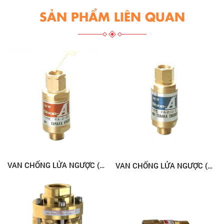
SẢN PHẨM LIÊN QUAN
VAN CHỐNG LỬA NGƯỢC (GAS) TANAKA
VAN CHỐNG LỬA NGƯỢC (OXY) TANAKA