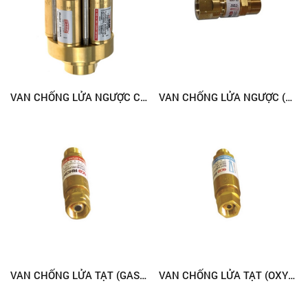
VAN CHỐNG LỬA NGƯỢC CỠ LỚN
VAN CHỐNG LỬA NGƯỢC (GAS) - TAY
VAN CHỐNG LỬA TẠT (GAS) - ĐỒNG HỒ
VAN CHỐNG LỬA TẠT (OXY) - ĐỒNG HỒ