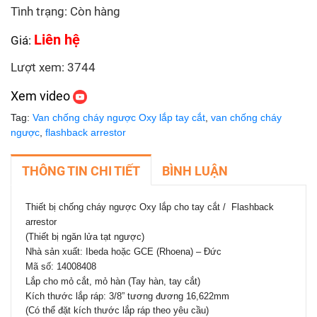
Tình trạng: Còn hàng
Liên hệ
Giá:
Lượt xem: 3744
Xem video
Tag:
Van chống cháy ngược Oxy lắp tay cắt
,
van chống cháy
ngược
,
flashback arrestor
THÔNG TIN CHI TIẾT
BÌNH LUẬN
Thiết bị chống cháy ngược Oxy lắp cho tay cắt / Flashback
arrestor
(Thiết bị ngăn lửa tạt ngược)
Nhà sản xuất: Ibeda hoặc GCE (Rhoena) – Đức
Mã số: 14008408
Lắp cho mỏ cắt, mỏ hàn (Tay hàn, tay cắt)
Kích thước lắp ráp: 3/8” tương đương 16,622mm
(Có thể đặt kích thước lắp ráp theo yêu cầu)