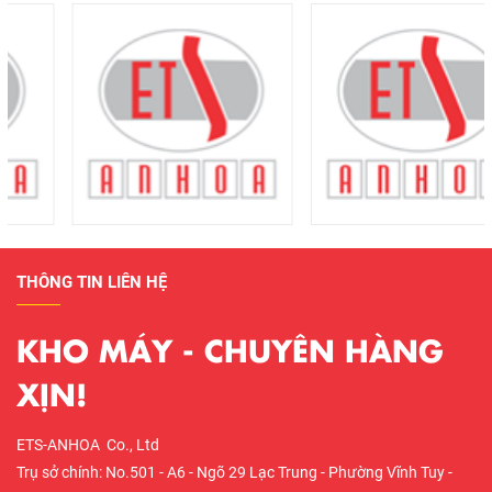
THÔNG TIN LIÊN HỆ
KHO MÁY - CHUYÊN HÀNG
XỊN!
ETS-ANHOA Co., Ltd
Trụ sở chính: No.501 - A6 - Ngõ 29 Lạc Trung - Phường Vĩnh Tuy -