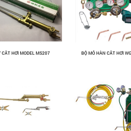
Y CẮT HƠI MODEL MS207
BỘ MỎ HÀN CẮT HƠI WG