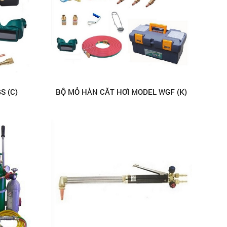
S (C)
BỘ MỎ HÀN CẮT HƠI MODEL WGF (K)