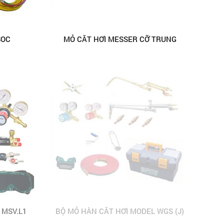
SOC
MỎ CẮT HƠI MESSER CỠ TRUNG
 MSV.L1
BỘ MỎ HÀN CẮT HƠI MODEL WGS (J)