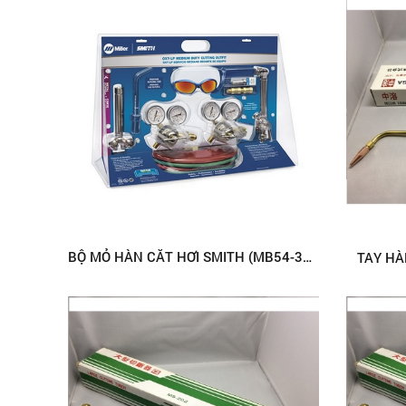
BỘ MỎ HÀN CẮT HƠI SMITH (MB54-300)
TAY HÀ