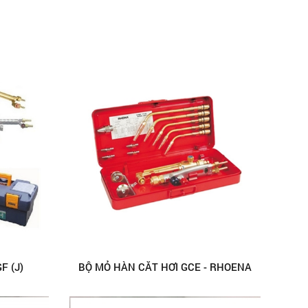
F (J)
BỘ MỎ HÀN CẮT HƠI GCE - RHOENA