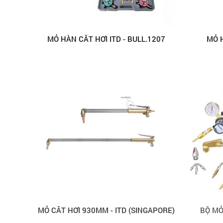
MỎ HÀN CẮT HƠI ITD - BULL.1207
MỎ H
MỎ CẮT HƠI 930MM - ITD (SINGAPORE)
BỘ MỎ