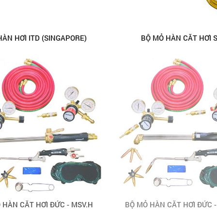
ÀN HƠI ITD (SINGAPORE)
BỘ MỎ HÀN CẮT HƠI 
 HÀN CẮT HƠI ĐỨC - MSV.H
BỘ MỎ HÀN CẮT HƠI ĐỨC -