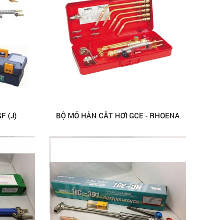
F (J)
BỘ MỎ HÀN CẮT HƠI GCE - RHOENA