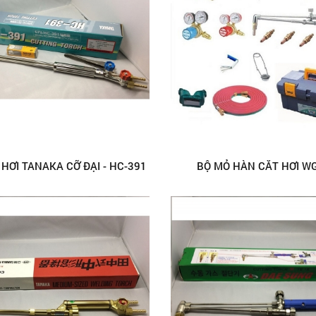
 HƠI TANAKA CỠ ĐẠI - HC-391
BỘ MỎ HÀN CẮT HƠI WG