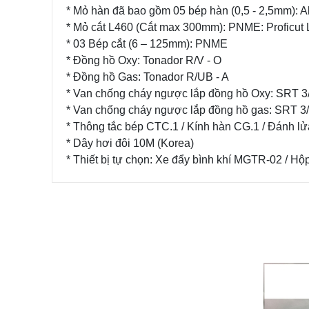
* Mỏ hàn đã bao gồm 05 bép hàn (0,5 - 2,5mm): 
* Mỏ cắt L460 (Cắt max 300mm): PNME: Proficut L
* 03 Bép cắt (6 – 125mm): PNME
* Đồng hồ Oxy: Tonador R/V - O
* Đồng hồ Gas: Tonador R/UB - A
* Van chống cháy ngược lắp đồng hồ Oxy: SRT 3
* Van chống cháy ngược lắp đồng hồ gas: SRT 3
* Thông tắc bép CTC.1 / Kính hàn CG.1 / Đánh lử
* Dây hơi đôi 10M (Korea)
* Thiết bị tự chọn: Xe đẩy bình khí MGTR-02 / Hộ