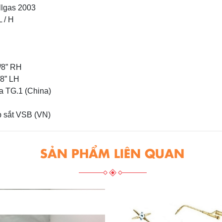
Allgas 2003
 / H
/8” RH
/8” LH
a TG.1 (China)
p sắt VSB (VN)
SẢN PHẨM LIÊN QUAN