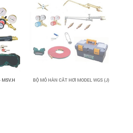
- MSV.H
BỘ MỎ HÀN CẮT HƠI MODEL WGS (J)