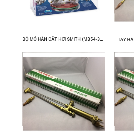
BỘ MỎ HÀN CẮT HƠI SMITH (MB54-300)
TAY HÀ