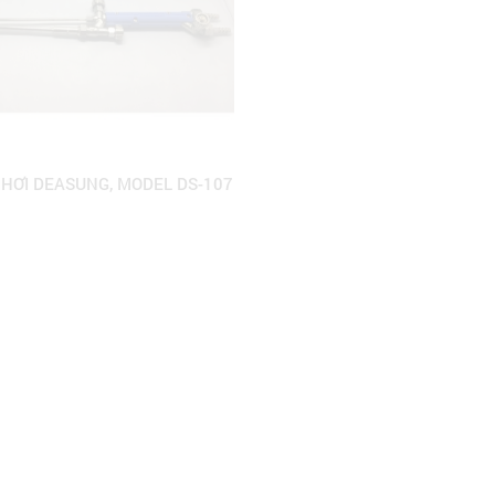
 HƠI DEASUNG, MODEL DS-107
BỘ MỎ HÀN CẮT HƠI ĐỨC -