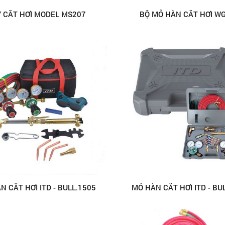
Y CẮT HƠI MODEL MS207
BỘ MỎ HÀN CẮT HƠI WG
N CẮT HƠI ITD - BULL.1505
MỎ HÀN CẮT HƠI ITD - BU