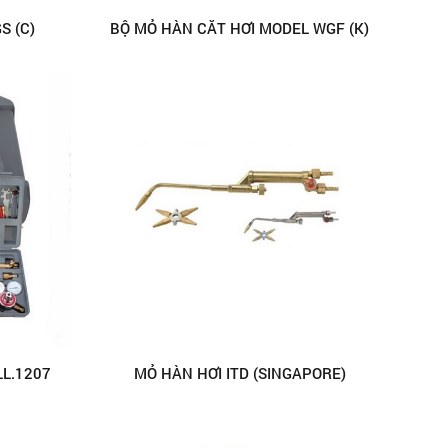
S (C)
BỘ MỎ HÀN CẮT HƠI MODEL WGF (K)
LL.1207
MỎ HÀN HƠI ITD (SINGAPORE)