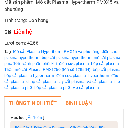
Mã sản phẩm: Mỏ cắt Plasma Hypertherm PMX45 và
phụ tùng
Tình trạng: Còn hàng
Liên hệ
Giá:
Lượt xem: 4266
Tag:
Mỏ cắt Plasma Hypertherm PMX45 và phụ tùng
,
điện cực
plasma hypertherm
,
bép cắt plasma hypertherm
,
mỏ cắt plasma
pmx 105
,
vành phân phối khí
,
điện cực plasma
,
bép cắt plasma
,
Thân mỏ cắt Plasma PMX1250 (Mã số 128564)
,
bép cắt plasma
,
bép cắt plasma hypertherm
,
điện cực plasma
,
hypertherm
,
đầu
cắt plasma
,
chụp cắt plasma
,
tay cắt plasma
,
vỏ cắt plasma
,
mỏ
cắt plasma p80
,
bép cắt plasma p80
,
Mỏ cắt plasma
THÔNG TIN CHI TIẾT
BÌNH LUẬN
Mục lục
[
Ẩn/Hiện
]
Bép Cắt & Điện Cực Plasma – Cắt Chính Xác, Bền