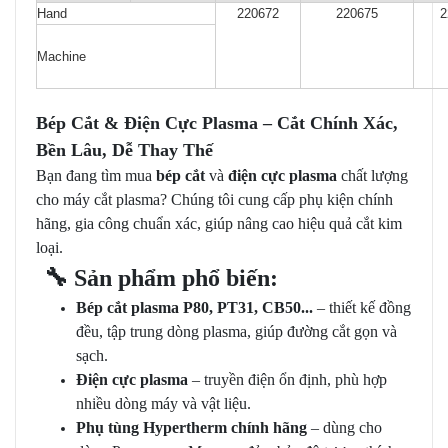
Hand
220672
220675
2
Machine
Bép Cắt & Điện Cực Plasma – Cắt Chính Xác,
Bền Lâu, Dễ Thay Thế
Bạn đang tìm mua
bép cắt
và
điện cực plasma
chất lượng
cho máy cắt plasma? Chúng tôi cung cấp phụ kiện chính
hãng, gia công chuẩn xác, giúp nâng cao hiệu quả cắt kim
loại.
🔧
Sản phẩm phổ biến
:
Bép cắt plasma P80, PT31, CB50...
– thiết kế đồng
đều, tập trung dòng plasma, giúp đường cắt gọn và
sạch.
Điện cực plasma
– truyền điện ổn định, phù hợp
nhiều dòng máy và vật liệu.
Phụ tùng Hypertherm chính hãng
– dùng cho