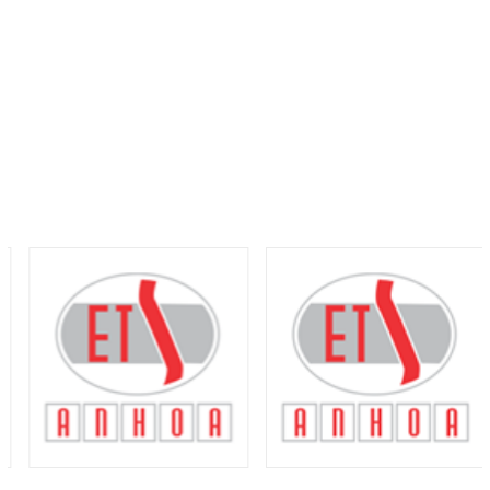
CHỤP BẢO VỆ MỎ CẮT PLASMA HYPERTHERM 220817 (PMX65/85/105)
ĐIỆN CỰC PLASMA HYPERTHERM 220842 (PMX65/85/105)