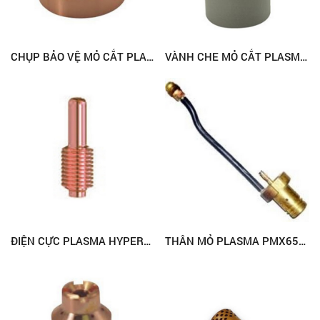
CHỤP BẢO VỆ MỎ CẮT PLASMA HYPERTHERM 120929 (PMX1250)
VÀNH CHE MỎ CẮT PLASMA HYPERTHERM 120928 (PMX1250)
ĐIỆN CỰC PLASMA HYPERTHERM 220037 (PMX1650)
THÂN MỎ PLASMA PMX65/85/105