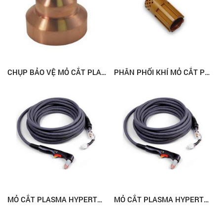
PHÂN PHỐI KHÍ MỎ CẮT PLASMA HYPERTHERM 220051 (PMX1650)
CHỤP BẢO VỆ MỎ CẮT PLASMA HYPERTHERM 220065 (PMX1650)
MỎ CẮT PLASMA HYPERTHERM PMX1250 VÀ PHỤ TÙNG
MỎ CẮT PLASMA HYPERTHERM PMX1650 VÀ PHỤ TÙNG