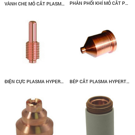
PHÂN PHỐI KHÍ MỎ CẮT PLASMA HYPERTHERM 220670 (PMX45)
VÀNH CHE MỎ CẮT PLASMA HYPERTHERM 220713/19 (PMX45)
BÉP CẮT PLASMA HYPERTHERM 120931 (PMX1250)
ĐIỆN CỰC PLASMA HYPERTHERM 120926 (PMX1250)