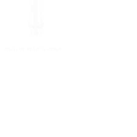
MỎ CẮT PLASMA HYPERTHERM PMX125 VÀ PHỤ TÙNG
ĐIỆN CỰC PLASMA HYPERTHERM 220937 (MAXPRO200)
VÀNH CHE MỎ CẮT PLASMA HYPERTHERM 220048 (PMX1650)
THÂN MỎ PLASMA PMX1250