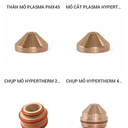
THÂN MỎ PLASMA PMX45
MỎ CẮT PLASMA HYPERTHERM PMX65/85/105 VÀ PHỤ TÙNG
CHỤP MỎ HYPERTHERM 220536, MAX200
CHỤP MỎ HYPERTHERM 420045