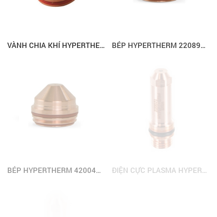
VÀNH CHIA KHÍ HYPERTHERM 220488 (MAXPRO200)
BÉP HYPERTHERM 220892, MAX200
BÉP HYPERTHERM 420044, MAX200
ĐIỆN CỰC PLASMA HYPERTHERM 220487 (MAXPRO200)