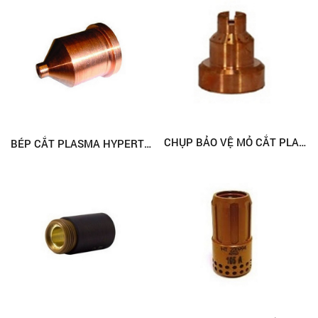
CHỤP BẢO VỆ MỎ CẮT PLASMA HYPERTHERM 220674 (PMX45)
BÉP CẮT PLASMA HYPERTHERM 220011 (PMX1650)