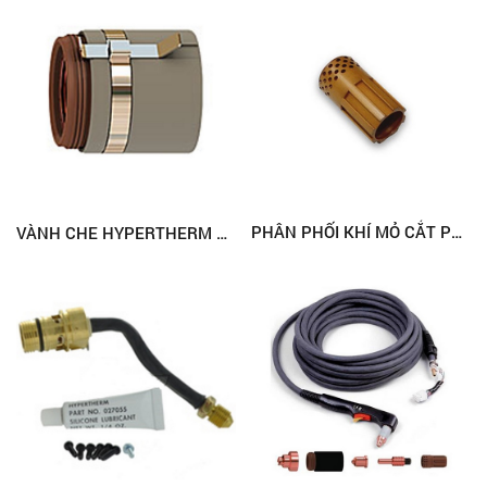
PHÂN PHỐI KHÍ MỎ CẮT PLASMA HYPERTHERM 120925 (PMX1250)
VÀNH CHE HYPERTHERM 220936, MAX200