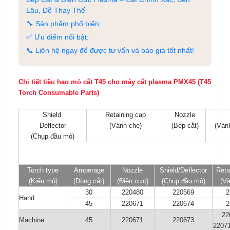
Lâu, Dễ Thay Thế
🔧 Sản phẩm phổ biến:
✅ Ưu điểm nổi bật:
📞 Liên hệ ngay để được tư vấn và báo giá tốt nhất!
Chi tiết tiêu hao mỏ cắt T45 cho máy cắt plasma PMX45 (T45
Torch Consumable Parts)
Shield
Retaining cap
Nozzle
Deflector
(Vành che)
(Bép cắt)
(Vành
(Chụp đầu mỏ)
Torch type
Amperage
Nozzle
Shield/Deflector
Reta
(Kiểu mỏ)
(Dòng cắt)
(Điện cực)
(Chụp đầu mỏ)
(Và
30
220480
220569
2
Hand
45
220671
220674
2
22
Machine
45
220671
220673
22071