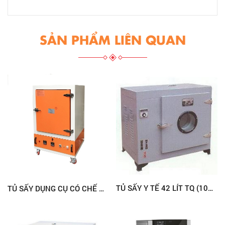
SẢN PHẨM LIÊN QUAN
TỦ SẤY Y TẾ 42 LÍT TQ (101-0)
TỦ SẤY DỤNG CỤ CÓ CHẾ ĐỘ Ủ 200 LÍT