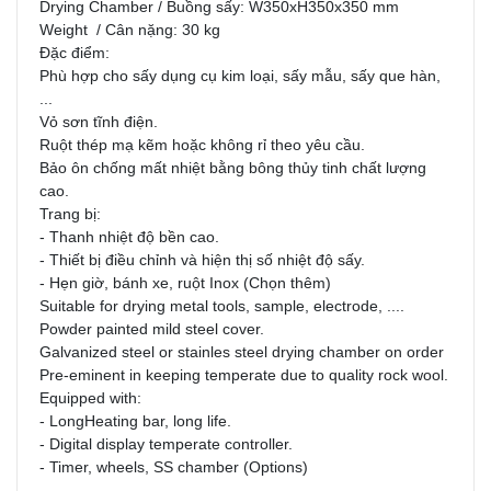
Drying Chamber / Buồng sấy: W350xH350x350 mm
Weight / Cân nặng: 30 kg
Đặc điểm:
Phù hợp cho sấy dụng cụ kim loại, sấy mẫu, sấy que hàn,
...
Vỏ sơn tĩnh điện.
Ruột thép mạ kẽm hoặc không rỉ theo yêu cầu.
Bảo ôn chống mất nhiệt bằng bông thủy tinh chất lượng
cao.
Trang bị:
- Thanh nhiệt độ bền cao.
- Thiết bị điều chỉnh và hiện thị số nhiệt độ sấy.
- Hẹn giờ, bánh xe, ruột Inox (Chọn thêm)
Suitable for drying metal tools, sample, electrode, ....
Powder painted mild steel cover.
Galvanized steel or stainles steel drying chamber on order
Pre-eminent in keeping temperate due to quality rock wool.
Equipped with:
- LongHeating bar, long life.
- Digital display temperate controller.
- Timer, wheels, SS chamber (Options)