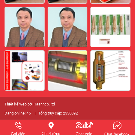
Thiết kế web bởi Haanhco.,ltd
Đang online:
45
Tổng truy cập:
2330092
Chỉ đường
Gọi điện
Chat zalo
Chat facebook