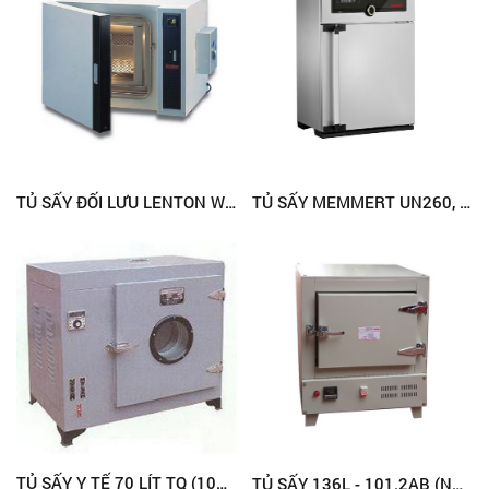
TỦ SẤY ĐỐI LƯU LENTON WF120
TỦ SẤY MEMMERT UN260, 256 LÍT
TỦ SẤY Y TẾ 70 LÍT TQ (101-1)
TỦ SẤY 136L - 101.2AB (NEW)