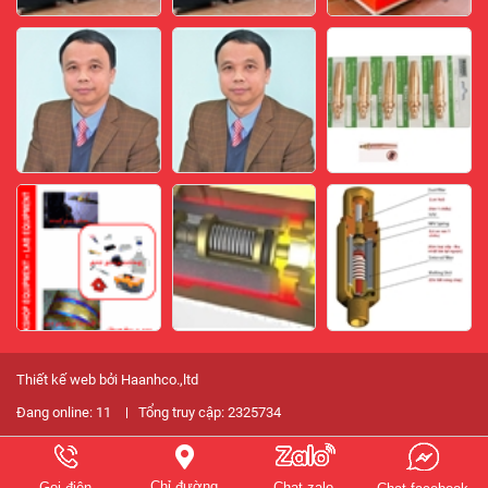
Thiết kế web bởi Haanhco.,ltd
Đang online:
11
Tổng truy cập:
2325734
Chỉ đường
Gọi điện
Chat zalo