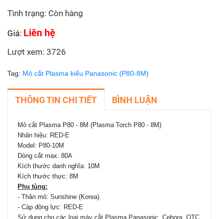
Tình trạng: Còn hàng
Liên hệ
Giá:
Lượt xem: 3726
Tag:
Mỏ cắt Plasma kiểu Panasonic (P80-8M)
THÔNG TIN CHI TIẾT
BÌNH LUẬN
Mỏ cắt Plasma P80 - 8M (Plasma Torch P80 - 8M)
Nhãn hiệu: RED-E
Model: P80-10M
Dòng cắt max: 80A
Kích thước danh nghĩa: 10M
Kích thước thực: 8M
Phụ tùng:
- Thân mỏ: Sunshine (Korea)
- Cáp động lực: RED-E
Sử dụng cho các loại máy cắt Plasma Panasonic, Cebora, OTC,