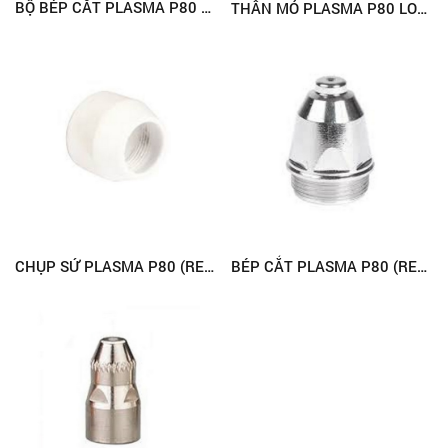
BỘ BÉP CẮT PLASMA P80 CNC (RED-E)
THÂN MỎ PLASMA P80 LOẠI CONG (RED-E)
CHỤP SỨ PLASMA P80 (RED-E)
BÉP CẮT PLASMA P80 (RED-E)