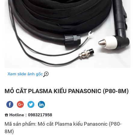
Xem slide ảnh gốc
MỎ CẮT PLASMA KIỂU PANASONIC (P80-8M)
☎️
Hotline : 0983217958
Mã sản phẩm: Mỏ cắt Plasma kiểu Panasonic (P80-
8M)