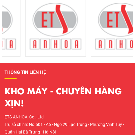
THÔNG TIN LIÊN HỆ
KHO MÁY - CHUYÊN HÀNG
XỊN!
ETS-ANHOA Co., Ltd
Trụ sở chính: No.501 - A6 - Ngõ 29 Lạc Trung - Phường Vĩnh Tuy -
Quận Hai Bà Trưng - Hà Nội