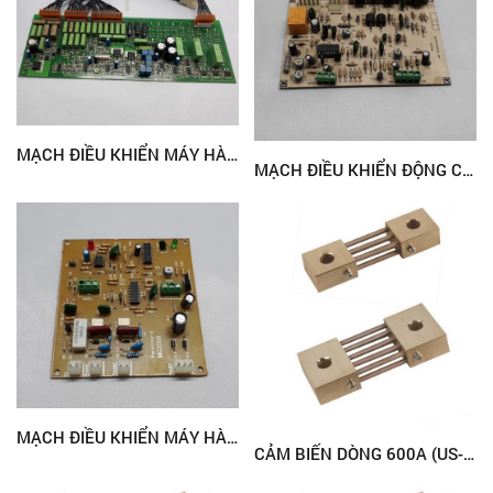
MẠCH ĐIỀU KHIỂN MÁY HÀN ESAB (THY)
MẠCH ĐIỀU KHIỂN ĐỘNG CƠ MÁY HÀN MIG
MẠCH ĐIỀU KHIỂN MÁY HÀN ĐIỂM DI ĐỘNG
CẢM BIẾN DÒNG 600A (US-600)