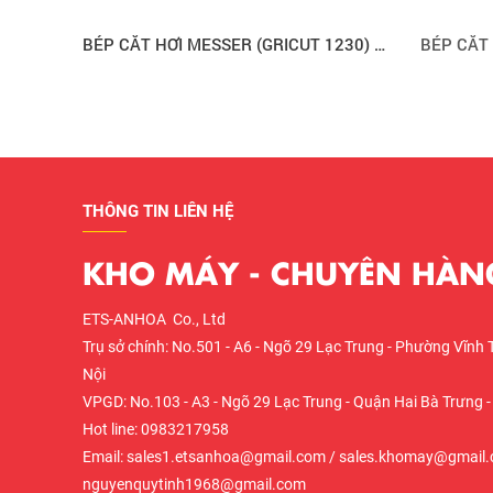
BÉP CẮT HƠI MESSER (GRICUT 1230) MÃ SỐ 71615903
THÔNG TIN LIÊN HỆ
KHO MÁY - CHUYÊN HÀNG
ETS-ANHOA Co., Ltd
Trụ sở chính: No.501 - A6 - Ngõ 29 Lạc Trung - Phường Vĩnh 
Nội
VPGD: No.103 - A3 - Ngõ 29 Lạc Trung - Quận Hai Bà Trưng -
Hot line: 0983217958
Email: sales1.etsanhoa@gmail.com / sales.khomay@gmail.
nguyenquytinh1968@gmail.com