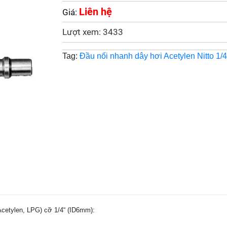
Liên hệ
Giá:
Lượt xem: 3433
Tag:
Đầu nối nhanh dây hơi Acetylen Nitto 1/4
Acetylen, LPG) cỡ 1/4“ (ID6mm):