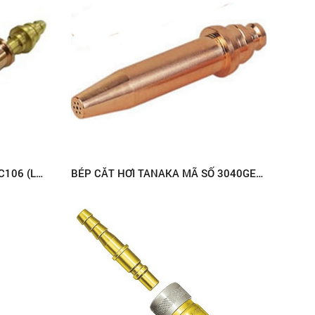
BÉP CẮT HƠI KOIKE MÃ SỐ HC106 (LPG)
BÉP CẮT HƠI TANAKA MÃ SỐ 3040GE (ACETYLENE)