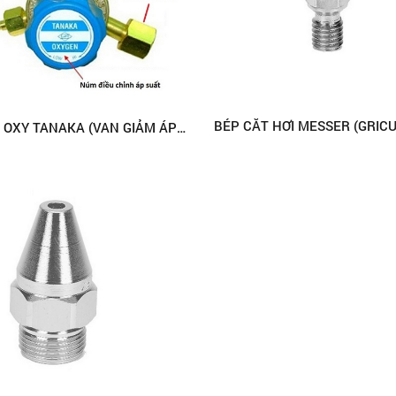
ĐỒNG HỒ OXY TANAKA (VAN GIẢM ÁP CÓ ĐỒNG HỒ)