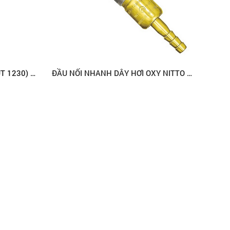
BÉP CẮT HƠI MESSER (GRICUT 1230) MÃ SỐ 71615905
ĐẦU NỐI NHANH DÂY HƠI OXY NITTO 1/4