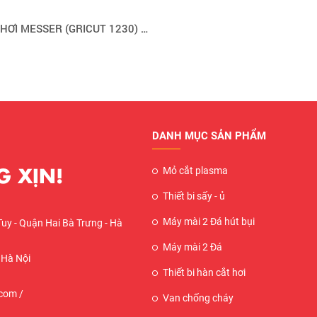
BÉP CẮT HƠI MESSER (GRICUT 1230) MÃ SỐ 71615900
DANH MỤC SẢN PHẨM
 XỊN!
Mỏ cắt plasma
Thiết bi sấy - ủ
Máy mài 2 Đá hút bụi
Tuy - Quận Hai Bà Trưng - Hà
Máy mài 2 Đá
 Hà Nội
Thiết bi hàn cắt hơi
com /
Van chống cháy