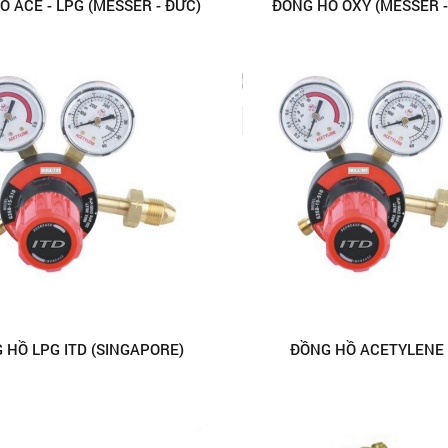
Ồ ACE - LPG (MESSER - ĐỨC)
ĐỒNG HỒ OXY (MESSER -
 HỒ LPG ITD (SINGAPORE)
ĐỒNG HỒ ACETYLENE 