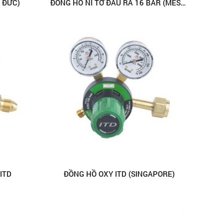
 ĐỨC)
ĐỒNG HỒ NI TƠ ĐẦU RA 16 BAR (MESSER - ĐỨC)
ITD
ĐỒNG HỒ OXY ITD (SINGAPORE)